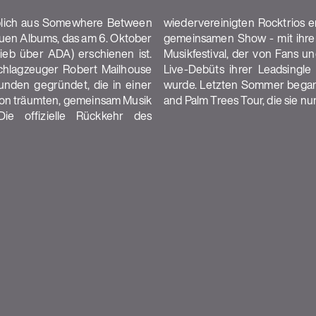
äblich aus Somewhere Between
ls 20 Jahre nach ihrer letzten
euen Albums, das am 6. Oktober
tt beim BottleRock Napa Valley
rieb über ADA) erschienen ist.
elobt wurde, einschließlich des
Schlagzeuger Robert Mailhouse
die am 19. Juli veröffentlicht
nden gegründet, die in einer
here Between the Power Lines
on träumten, gemeinsam Musik
and Palm Trees Tour, die sie n
e offizielle Rückkehr des
VENUE