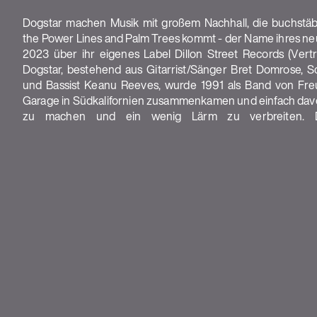
Dogstar machen Musik mit großem Nachhall, die buchst
wiedervereinigten Rocktrios erfolgte im Mai 2023 - mehr a
the Power Lines and Palm Trees kommt - der Name ihres n
gemeinsamen Show - mit ihrem ersten öffentlichen Auftri
2023 über ihr eigenes Label Dillon Street Records (Vert
Musikfestival, der von Fans und Kritikern gleichermaßen g
Dogstar, bestehend aus Gitarrist/Sänger Bret Domrose, 
Live-Debüts ihrer Leadsingle "Everything Turns Around", 
und Bassist Keanu Reeves, wurde 1991 als Band von Freu
wurde. Letzten Sommer begann Dogstar mit ihrer Somew
Garage in Südkalifornien zusammenkamen und einfach dav
zu machen und ein wenig Lärm zu verbreiten. Di
Shows
DATUM
STADT
Es gibt aktuell keine Shows.