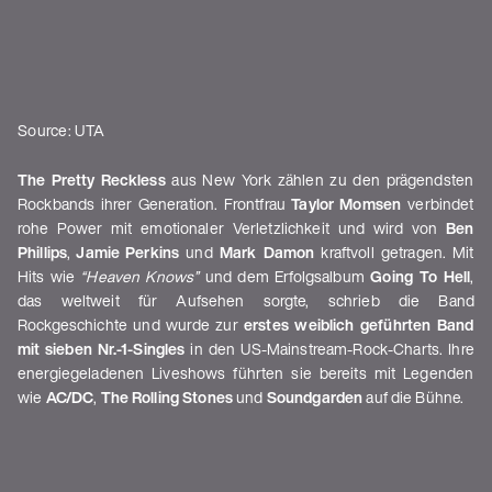
Source: UTA
The Pretty Reckless
aus New York zählen zu den prägendsten
Rockbands ihrer Generation. Frontfrau
Taylor Momsen
verbindet
rohe Power mit emotionaler Verletzlichkeit und wird von
Ben
Phillips
,
Jamie Perkins
und
Mark Damon
kraftvoll getragen. Mit
Hits wie
“Heaven Knows”
und dem Erfolgsalbum
Going To Hell
,
das weltweit für Aufsehen sorgte, schrieb die Band
Rockgeschichte und wurde zur
erstes weiblich geführten Band
mit sieben Nr.-1-Singles
in den US-Mainstream-Rock-Charts. Ihre
energiegeladenen Liveshows führten sie bereits mit Legenden
wie
AC/DC
,
The Rolling Stones
und
Soundgarden
auf die Bühne.