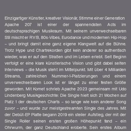
Einzigartiger Künstler, kreativer Visionär, Stimme einer Generation
Apache 207 ist einer der spannendsten Acts im
deutschsprachigen Musikraum. Mit seinem unverwechselbaren
Stil mischt er R’n’B, 80s-Vibes, Eurodance und modernen Hip-Hop
– und bringt damit eine ganz eigene Klangwelt auf die Bühne.
Trotz Hype und Chartrekorden gibt kein anderer so authentisch
wieder, was er auf den Straßen und im Leben erlebt. Seit Beginn
verfolgt er eine klare künstlerische Vision und gibt dabei selten
Interviews – die Musik steht im Mittelpunkt. Mit über 4 Milliarden
Streams, zahlreichen Nummer-1-Platzierungen und einem
unverwechselbaren Look ist er längst zu einer festen Größe
geworden. Mit Komet schrieb Apache 2023 gemeinsam mit Udo
Lindenberg Musikgeschichte: Die Single hielt sich 21 Wochen auf
Platz 1 der deutschen Charts – so lange wie kein anderer Song
zuvor – und wurde zur meistgestreamten Single des Jahres. Mit
der Debüt-EP Platte begann 2019 ein steiler Aufstieg, der mit der
Single Roller seinen ersten großen Höhepunkt fand – ein
Ohrwurm, der ganz Deutschland eroberte. Sein erstes Album