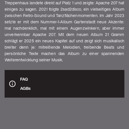
Treppenhaus landete direkt auf Platz 1 und zeigte: Apache 207 hat
einiges zu sagen. 2021 folgte 2sad2disco, ein vielseitiges Album
zwischen Retro-Sound und Tanzflächenmomenten. Im Jahr 2023
setzte er mit dem Nummer-1-Album Gartenstadt neue Akzente:
mal nachdenklich, mal mit einem Augenzwinkern, aber immer
unverkennbar Apache 207. Mit dem neuen Album 21 Gramm
schlägt er 2025 ein neues Kapitel auf und zeigt sich musikalisch
breiter denn je: mitreißende Melodien, treibende Beats und
persönliche Texte machen das Album zu einer spannenden
Weiterentwicklung seiner Musik.
FAQ
AGBs